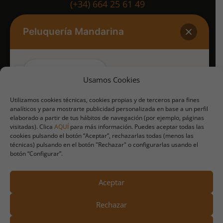
(+34) 664 25 61 49
Peluquería Mandarina
PIDE CITA POR WHATSAPP
(+34) 664 25 61 49
¿Te reservo cita?
Usamos Cookies
Utilizamos cookies técnicas, cookies propias y de terceros para fines
analíticos y para mostrarte publicidad personalizada en base a un perfil
Al iniciar esta conversación, aceptas el tratamiento de
elaborado a partir de tus hábitos de navegación (por ejemplo, páginas
tus datos personales por parte de Maria Luisa
visitadas). Clica
AQUÍ
para más información. Puedes aceptar todas las
Bermejo Franco, con la finalidad de responder a tu
cookies pulsando el botón “Aceptar”, rechazarlas todas (menos las
solicitud. La base legal para dicho tratamiento es tu
técnicas) pulsando en el botón "Rechazar" o configurarlas usando el
consentimiento. Tus datos podrán ser transferidos a
botón “Configurar”.
Estados Unidos a través de WhatsApp (Meta
Platforms, Inc.), bajo garantías de protección
adecuadas. No se comunicarán a terceros, salvo
Aviso Legal – Política de Privacidad
|
Política de
obligación legal. Puedes ejercer tus derechos de
Aceptar
acceso, rectificación, supresión y demás derechos
Cookies
reconocidos
info@peluqueriamandarinacaceres.es
.
Rechazar
Más información en
Política de Privacidad.